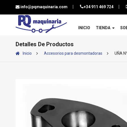
info@pqmaquinaria.com
+34 911 469 724
INICIO
TIENDA
SO
Detalles De Productos
Inicio
Accesorios para desmontadoras
UÑA N