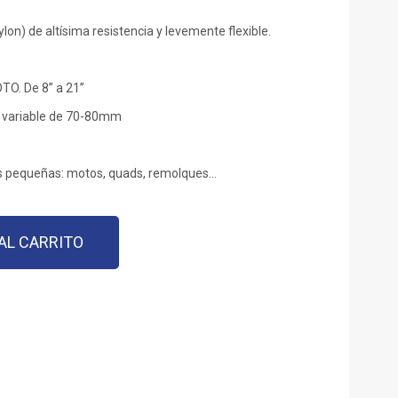
on) de altísima resistencia y levemente flexible.
. De 8” a 21”
os variable de 70-80mm
tas pequeñas: motos, quads, remolques…
AL CARRITO
est
est