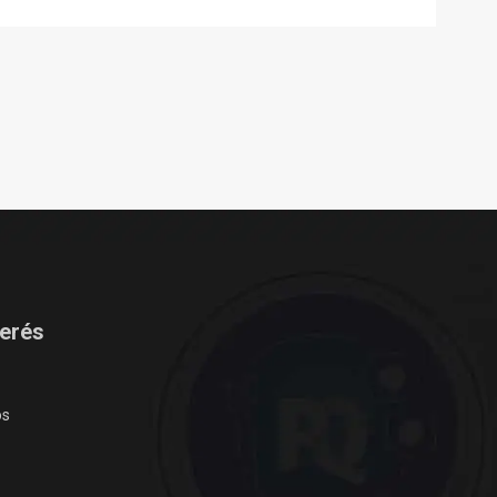
terés
os