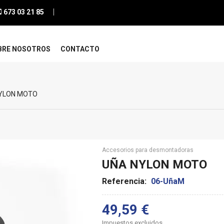
673 03 21 85
BRE NOSOTROS
CONTACTO
YLON MOTO
Accesorios para desmontadoras
UÑA NYLON MOTO
Referencia:
06-UñaM
49,59 €
Impuestos excluidos