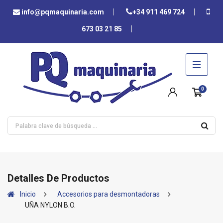
info@pqmaquinaria.com
+34 911 469 724
673 03 21 85
0
Detalles De Productos
Inicio
Accesorios para desmontadoras
UÑA NYLON B.O.