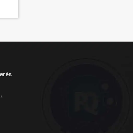
terés
os