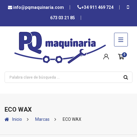
info@pqmaquinaria.com
+34 911 469 724
673 03 21 85
0
ECO WAX
Inicio
Marcas
ECO WAX