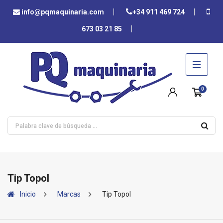
info@pqmaquinaria.com
+34 911 469 724
673 03 21 85
0
Tip Topol
Inicio
Marcas
Tip Topol