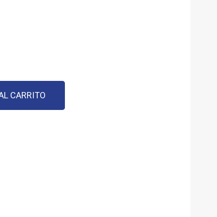
AL CARRITO
est
est