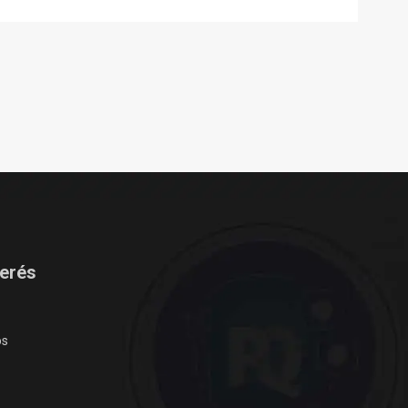
terés
os