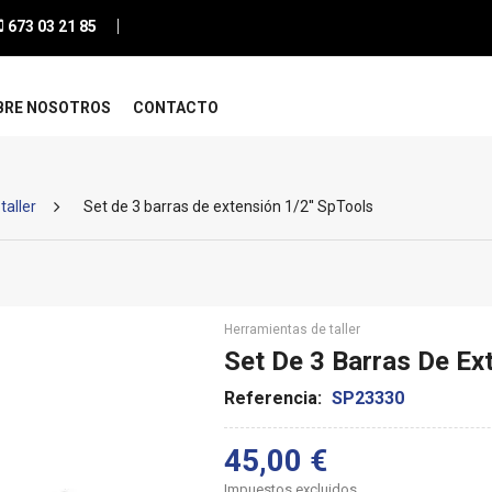
673 03 21 85
BRE NOSOTROS
CONTACTO
taller
Set de 3 barras de extensión 1/2'' SpTools
Herramientas de taller
Set De 3 Barras De Ext
Referencia:
SP23330
45,00 €
Impuestos excluidos