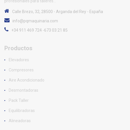
profesionales para talleres...
Calle Brezo, 32, 28500 - Arganda del Rey - España
info@pqmaquinaria.com
+34 911 469 724 -673 03 21 85
Productos
Elevadores
Compresores
Aire Acondicionado
Desmontadoras
Pack Taller
Equilibradoras
Alineadoras