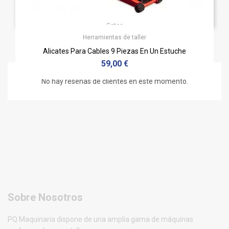
Gatos
Herramientas de taller
Gato Carretilla Redats Doble Bomba Perfil Bajo
Comentarios (0)
Precio
149,00 €
Alicates Para Cables 9 Piezas En Un Estuche
Precio
59,00 €
No hay reseñas de clientes en este momento.
Sobre Nosotros
PQ Maquinaria dispone de una amplia gama de máquinas