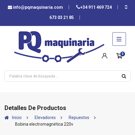
info@pqmaquinaria.com
+34 911 469 724
673 03 21 85
0
Detalles De Productos
Inicio
Elevadores
Repuestos
Bobina electromagnética 220v