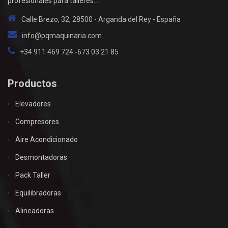
profesionales para talleres...
Calle Brezo, 32, 28500 - Arganda del Rey - España
info@pqmaquinaria.com
+34 911 469 724 -673 03 21 85
Productos
Elevadores
Compresores
Aire Acondicionado
Desmontadoras
Pack Taller
Equilibradoras
Alineadoras