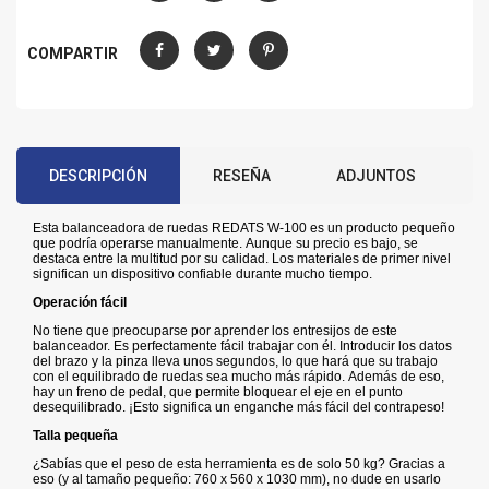
Compartir
Tuitear
Pinterest
COMPARTIR
Compartir
Tuitear
Pinterest
DESCRIPCIÓN
RESEÑA
ADJUNTOS
Esta balanceadora de ruedas REDATS W-100 es un producto pequeño
que podría operarse manualmente.
Aunque su precio es bajo, se
destaca entre la multitud por su calidad.
Los materiales de primer nivel
significan un dispositivo confiable durante mucho tiempo.
Operación fácil
No tiene que preocuparse por aprender los entresijos de este
balanceador.
Es perfectamente fácil trabajar con él.
Introducir los datos
del brazo y la pinza lleva unos segundos, lo que hará que su trabajo
con el equilibrado de ruedas sea mucho más rápido.
Además de eso,
hay un freno de pedal, que permite bloquear el eje en el punto
desequilibrado.
¡Esto significa un enganche más fácil del contrapeso!
Talla pequeña
¿Sabías que el peso de esta herramienta es de solo 50 kg?
Gracias a
eso (y al tamaño pequeño: 760 x 560 x 1030 mm), no dude en usarlo